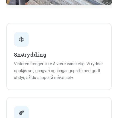
Vindusvask
S
❄️
Snørydding
Vinteren trenger ikke å være vanskelig. Vi rydder
oppkjørsel, gangvei og inngangsparti med godt
utstyr, så du slipper å måke selv.
🍂