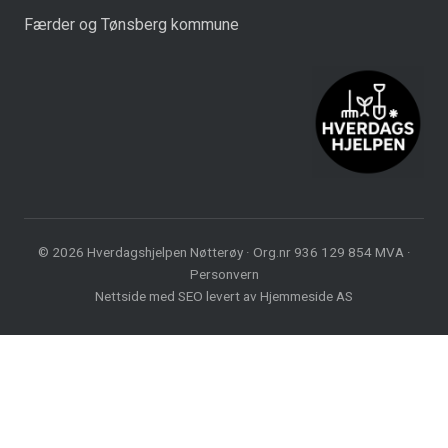
Færder og Tønsberg kommune
© 2026 Hverdagshjelpen Nøtterøy · Org.nr 936 129 854 MVA ·
Personvern
Nettside med
SEO
levert av
Hjemmeside AS