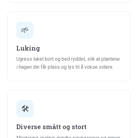
🌱
Luking
Ugress luket bort og bed ryddet, slik at plantene
i hagen din får plass og lys til å vokse videre.
🛠️
Diverse smått og stort
Montering, maling, mindre reparasjoner og annen