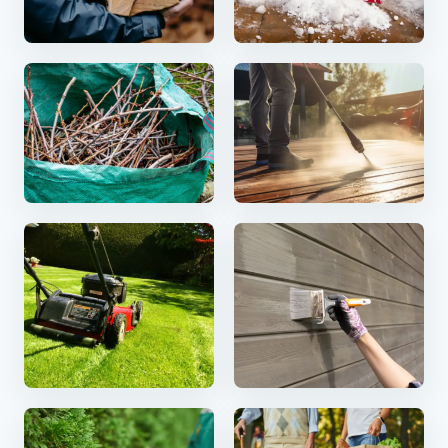
Vedhogst & bæring
Snørydding
Hageavfall
Terrassevask
Plenklipp
Maling