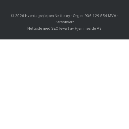
© 2026 Hverdagshjelpen Nøtterøy · Org.nr 936 129 854 MVA ·
Personvern
Nettside med
SEO
levert av
Hjemmeside AS