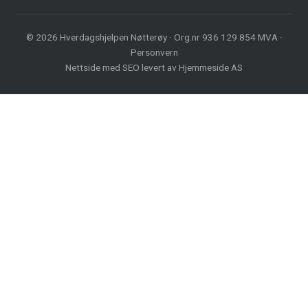
© 2026 Hverdagshjelpen Nøtterøy · Org.nr 936 129 854 MVA ·
Personvern
Nettside med
SEO
levert av
Hjemmeside AS