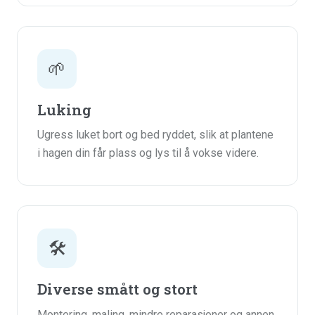
🌱
Luking
Ugress luket bort og bed ryddet, slik at plantene
i hagen din får plass og lys til å vokse videre.
🛠️
Diverse smått og stort
Montering, maling, mindre reparasjoner og annen