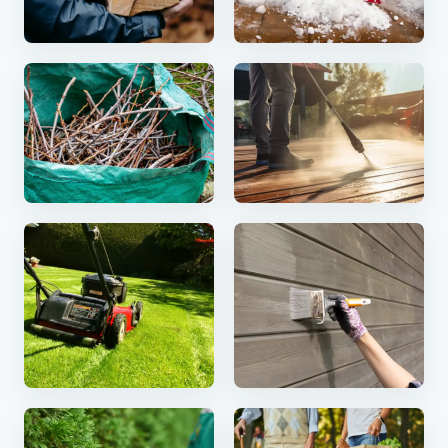
Vedhogst & bæring
Snørydding
Hageavfall
Terrassevask
Plenklipp
Maling