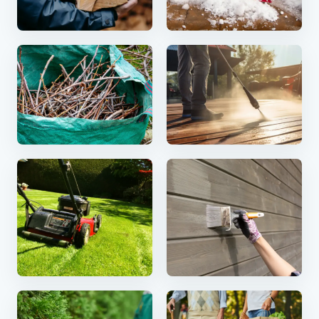
Vedhogst & bæring
Snørydding
Hageavfall
Terrassevask
Plenklipp
Maling