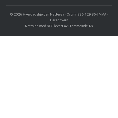
© 2026 Hverdagshjelpen Nøtterøy · Org.nr 936 129 854 MVA ·
Personvern
Nettside med
SEO
levert av
Hjemmeside AS