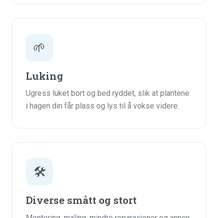
🌱
Luking
Ugress luket bort og bed ryddet, slik at plantene
i hagen din får plass og lys til å vokse videre.
🛠️
Diverse smått og stort
Montering, maling, mindre reparasjoner og annen